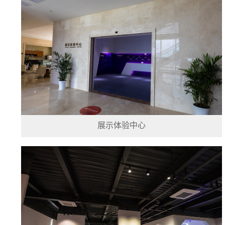
展示体验中心