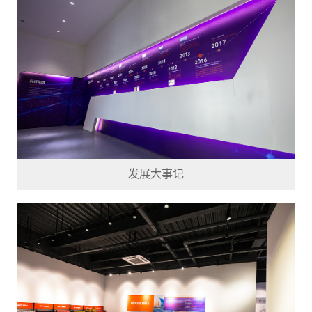
发展大事记